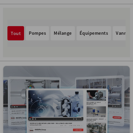
Pompes
Mélange
Équipements
Vannes 
Tout