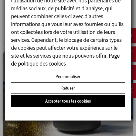
Grâce à l’ajout des nouvelles options d’étanchéité,
l'utilisation de notre site avec nos partenaires de
l’agitateur latéral DINAMIX SMX offre plus de
médias sociaux, de publicité et d'analyse, qui
flexibilité et de valeur ajoutée.
peuvent combiner celles-ci avec d'autres
informations que vous leur avez fournies ou qu'ils
Mélange
ont collectées lors de votre utilisation de leurs
services. Cependant, le blocage de certains types
de cookies peut affecter votre expérience sur le
site et les services que nous pouvons offrir.
Page
de politique des cookies
Personnaliser
Refuser
Accepter tous les cookies