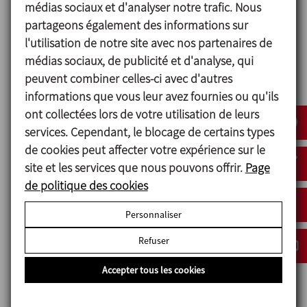
médias sociaux et d'analyser notre trafic. Nous
partageons également des informations sur
l'utilisation de notre site avec nos partenaires de
médias sociaux, de publicité et d'analyse, qui
peuvent combiner celles-ci avec d'autres
informations que vous leur avez fournies ou qu'ils
ont collectées lors de votre utilisation de leurs
services. Cependant, le blocage de certains types
de cookies peut affecter votre expérience sur le
site et les services que nous pouvons offrir.
Page
de politique des cookies
Une vision pour l’avenir
Personnaliser
INOXPA se caractérise par son profil innovateur dans
Refuser
la conception et le développement de solutions.
Nous sommes innovateurs, car nous avons la
Accepter tous les cookies
capacité de comprendre les besoins de nos clients et
d’introduire les changements nécessaires pour leur