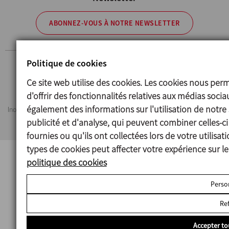
ABONNEZ-VOUS À NOTRE NEWSLETTER
Politique de cookies
Avertissement légal
Cookies
Politique de confidentialité
Ce site web utilise des cookies. Les cookies nous per
Information Security Policy
d'offrir des fonctionnalités relatives aux médias soci
également des informations sur l'utilisation de notre
Inoxpa se réserve le droit de modifier tout matériau ou caractéristique sans
préavis. Photos non contractuelles. All Rights Reserved
publicité et d'analyse, qui peuvent combiner celles-c
fournies ou qu'ils ont collectées lors de votre utilisa
types de cookies peut affecter votre expérience sur le
politique des cookies
Perso
Re
Accepter to