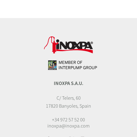
INOXPA S.A.U.
C/ Telers, 60
17820 Banyoles, Spain
+34 972 57 52 00
inoxpa@inoxpa.com