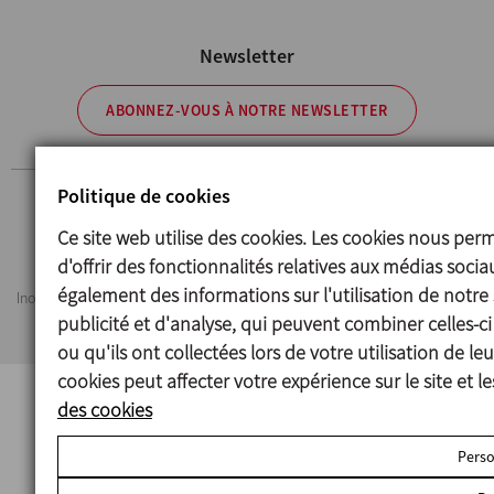
Newsletter
ABONNEZ-VOUS À NOTRE NEWSLETTER
Politique de cookies
Avertissement légal
Cookies
Politique de confidentialité
Ce site web utilise des cookies. Les cookies nous per
Information Security Policy
d'offrir des fonctionnalités relatives aux médias soci
également des informations sur l'utilisation de notre
Inoxpa se réserve le droit de modifier tout matériau ou caractéristique sans
préavis. Photos non contractuelles. All Rights Reserved
publicité et d'analyse, qui peuvent combiner celles-c
ou qu'ils ont collectées lors de votre utilisation de l
cookies peut affecter votre expérience sur le site et l
des cookies
Perso