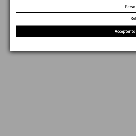
Perso
Re
Accepter to