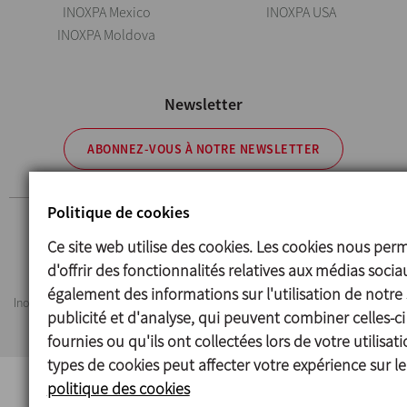
INOXPA Mexico
INOXPA USA
INOXPA Moldova
Newsletter
ABONNEZ-VOUS À NOTRE NEWSLETTER
Politique de cookies
Avertissement légal
Cookies
Politique de confidentialité
Ce site web utilise des cookies. Les cookies nous per
Information Security Policy
d'offrir des fonctionnalités relatives aux médias soci
également des informations sur l'utilisation de notre
Inoxpa se réserve le droit de modifier tout matériau ou caractéristique sans
publicité et d'analyse, qui peuvent combiner celles-c
préavis. Photos non contractuelles. All Rights Reserved
fournies ou qu'ils ont collectées lors de votre utilisa
types de cookies peut affecter votre expérience sur le
politique des cookies