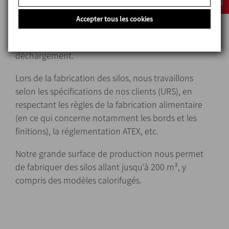
De plus, ce système est capable d’alimenter
Accepter tous les cookies
plusieurs lignes simultanément sans perte de débit
et en conservant l’uniformité dans le
déchargement.
Lors de la fabrication des silos, nous travaillons
selon les spécifications de nos clients (URS), en
respectant les règles de la fabrication alimentaire
(en ce qui concerne notamment les bords et les
finitions), la réglementation ATEX, etc.
Notre grande surface de production nous permet
de fabriquer des silos allant jusqu’à 200 m³, y
compris des modèles calorifugés.