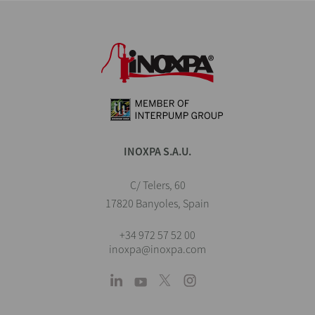
INOXPA S.A.U.
C/ Telers, 60
17820 Banyoles, Spain
+34 972 57 52 00
inoxpa@inoxpa.com