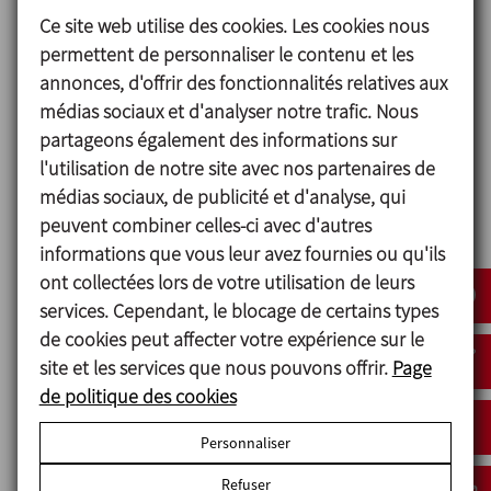
Ce site web utilise des cookies. Les cookies nous
commerciales
permettent de personnaliser le contenu et les
annonces, d'offrir des fonctionnalités relatives aux
ENVOYER
médias sociaux et d'analyser notre trafic. Nous
partageons également des informations sur
l'utilisation de notre site avec nos partenaires de
médias sociaux, de publicité et d'analyse, qui
peuvent combiner celles-ci avec d'autres
informations que vous leur avez fournies ou qu'ils
ont collectées lors de votre utilisation de leurs
Conception et
services. Cependant, le blocage de certains types
caractéristiques
de cookies peut affecter votre expérience sur le
Notre système exclusif d’extraction mécanique, par
site et les services que nous pouvons offrir.
Page
opposition à la fluidisation ou à la vibration, évite la
de politique des cookies
formation de voûtes et permet une extraction
Personnaliser
continue du silo, même pour les produits les plus
problématiques : sucre, amidon, etc.
Refuser