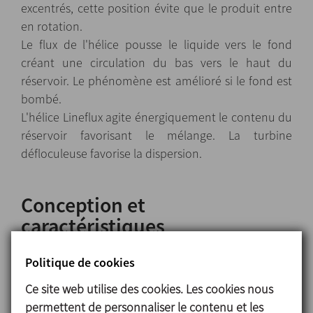
excentrés, cette position évite que le produit entre
en rotation.
Le flux de l'hélice pousse le liquide vers le fond
créant une circulation du bas vers le haut du
réservoir. Le phénomène est amélioré si le fond est
bombé.
L'hélice Lineflux agite énergiquement le contenu du
réservoir favorisant le mélange. La turbine
défloculeuse favorise la dispersion.
Conception et
caractéristiques
Agitateur vertical
.
Politique de cookies
Etanchéité par V-ring et joint à lèvres.
Support de roulements.
Ce site web utilise des cookies. Les cookies nous
Fixation de l'hélice à l'arbre et de l'arbre au semi-
permettent de personnaliser le contenu et les