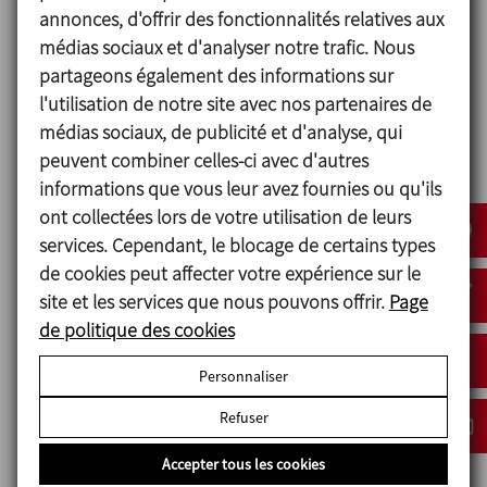
arbre par des vis allen.
annonces, d'offrir des fonctionnalités relatives aux
Moteur IEC B14, 1500 tr/min, IP 55, isolement classe
médias sociaux et d'analyser notre trafic. Nous
F.
partageons également des informations sur
Puissance max. 0,75 kW.
l'utilisation de notre site avec nos partenaires de
Hélice Lineflux (Type 18).
médias sociaux, de publicité et d'analyse, qui
peuvent combiner celles-ci avec d'autres
informations que vous leur avez fournies ou qu'ils
ont collectées lors de votre utilisation de leurs
Matériels
services. Cependant, le blocage de certains types
Pièces en contact avec le produit: AISI 316L
de cookies peut affecter votre expérience sur le
V-ring et retainer: NBR
site et les services que nous pouvons offrir.
Page
Support de roulements: Aluminum
de politique des cookies
Finition superficielle Ra ≤ 0,8 μm (excepté hélice
Lineflux)
Personnaliser
Refuser
Accepter tous les cookies
Options