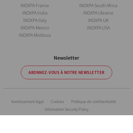
INOXPA France
INOXPA South Africa
INOXPA India
INOXPA Ukraine
INOXPA Italy
INOXPA UK
INOXPA Mexico
INOXPA USA
INOXPA Moldova
Newsletter
ABONNEZ-VOUS À NOTRE NEWSLETTER
Avertissement légal
Cookies
Politique de confidentialité
Information Security Policy
Inoxpa se réserve le droit de modifier tout matériau ou caractéristique sans
préavis. Photos non contractuelles. All Rights Reserved