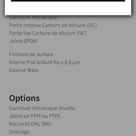
Joints EPDM
Garniture mécanique :
Partie rotative Carbure de silicium (SiC)
Partie fixe Carbure de silicium (SiC)
Joints EPDM
Finitions de surface :
Interne Poli brillant Ra ≤ 0,8 μm
Externe Mate
Options
Garniture mécanique double.
Joints en FPM ou PTFE.
Raccords DIN, SMS.
Drainage.