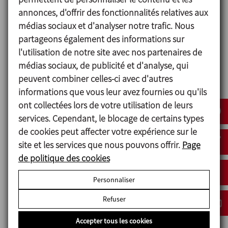
permettant de mélanger rapidement et de façon
annonces, d'offrir des fonctionnalités relatives aux
homogène des grandes variétés de poudres sans
médias sociaux et d'analyser notre trafic. Nous
que le mélange obtenu ne soit en contact direct
partageons également des informations sur
avec l’air.
l'utilisation de notre site avec nos partenaires de
Conception hygiénique.
médias sociaux, de publicité et d'analyse, qui
Garniture mécanique simple.
peuvent combiner celles-ci avec d'autres
Montage/démontage facile avec des raccords
informations que vous leur avez fournies ou qu'ils
CLAMP ISO 2852.
ont collectées lors de votre utilisation de leurs
Vanne papillon sur la trémie.
services. Cependant, le blocage de certains types
Possibilité de nettoyer et de désinfecter sans
de cookies peut affecter votre expérience sur le
démontage de l’appareil.
site et les services que nous pouvons offrir.
Page
de politique des cookies
Personnaliser
Matériels
Refuser
Pièces en contact avec le produit AISI 316L
Autres pièces métalliques AISI 304
Accepter tous les cookies