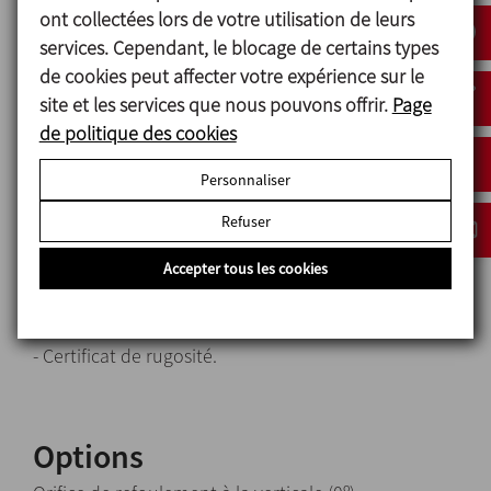
- Les pièces en contact avec le produit ont un état
ont collectées lors de votre utilisation de leurs
de surface RA<0,5 μm.
services. Cependant, le blocage de certains types
- L’étanchéité est assurée par une garniture
de cookies peut affecter votre expérience sur le
mécanique en carbure de TuC / SiC.
site et les services que nous pouvons offrir.
Page
- Les joints toriques sont en EPDM certifiés FDA et
de politique des cookies
USP Classe VI.
Personnaliser
- Une purge sous le corps en 1/2” CLAMP assure la
vidange complète de la pompe.
Refuser
- Les connexions sont en CLAMP OD.
- Traçabilité des pièces en contact avec le produit
Accepter tous les cookies
avec certificat matière 3.1(selon la norme EN10204).
- Certificat des joints 2.1 (selon la norme EN10204).
- Certificat de rugosité.
Options