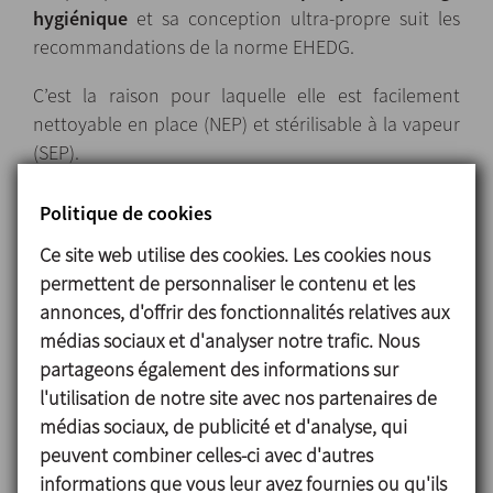
hygiénique
et sa conception ultra-propre suit les
recommandations de la norme EHEDG.
C’est la raison pour laquelle elle est facilement
nettoyable en place (NEP) et stérilisable à la vapeur
(SEP).
Garniture mécanique selon norme EHEDG avec des
Politique de cookies
faces de frottement dures afin que l’usure de celles-
Ce site web utilise des cookies. Les cookies nous
ci ne produisent pas de poussière risquant de
permettent de personnaliser le contenu et les
polluer le produit.
annonces, d'offrir des fonctionnalités relatives aux
Chaque supplément valorise la finition de base de
médias sociaux et d'analyser notre trafic. Nous
la pompe PROLAC HCP :
partageons également des informations sur
l'utilisation de notre site avec nos partenaires de
- Orifice de refoulement orienté à 45º améliore
médias sociaux, de publicité et d'analyse, qui
l’évacuation des poches d’air pouvant se loger dans
peuvent combiner celles-ci avec d'autres
la partie supérieure du corps.
informations que vous leur avez fournies ou qu'ils