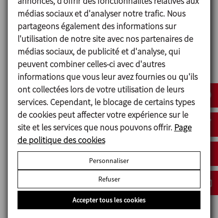
annonces, d'offrir des fonctionnalités relatives aux
Garnitures mécaniques accessibles par la partie
médias sociaux et d'analyser notre trafic. Nous
frontale, sans avoir besoin de démonter le corps de
partageons également des informations sur
pompe.
l'utilisation de notre site avec nos partenaires de
Joints avec déformation contrôlée, pour éliminer
médias sociaux, de publicité et d'analyse, qui
tous risques de zone morte.
peuvent combiner celles-ci avec d'autres
Maintenance et nettoyage facilité.
informations que vous leur avez fournies ou qu'ils
Connexions Clamp (standard).
ont collectées lors de votre utilisation de leurs
services. Cependant, le blocage de certains types
de cookies peut affecter votre expérience sur le
site et les services que nous pouvons offrir.
Page
Matériels
de politique des cookies
Corps et lobes en micro fusion: AISI 316L
Personnaliser
Support de roulements: GG-25
Refuser
Joints: EPDM selon FDA 177.2600
Garniture mécanique: SiC/C/EPDM
Accepter tous les cookies
Finition superficielle interne: Ra ≤ 0,8µm