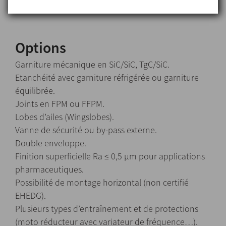
Finition superficielle externe: poli brillant
Options
Garniture mécanique en SiC/SiC, TgC/SiC.
Etanchéité avec garniture réfrigérée ou garniture
équilibrée.
Joints en FPM ou FFPM.
Lobes d’ailes (Wingslobes).
Vanne de sécurité ou by-pass externe.
Double enveloppe.
Finition superficielle Ra ≤ 0,5 μm pour applications
pharmaceutiques.
Possibilité de montage horizontal (non certifié
EHEDG).
Plusieurs types d’entraînement et de protections
(moto réducteur avec variateur de fréquence…).