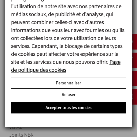
Conception et
l'utilisation de notre site avec nos partenaires de
caractéristiques
médias sociaux, de publicité et d'analyse, qui
peuvent combiner celles-ci avec d'autres
La tête de commande C-TOP Reed se monte
informations que vous leur avez fournies ou qu'ils
facilement sur le dessus de l’actionneur de la vanne.
ont collectées lors de votre utilisation de leurs
Configuration rapide et simple.
services. Cependant, le blocage de certains types
Détection linéaire au moyen de capteurs
de cookies peut affecter votre expérience sur le
magnétiques de type Reed.
site et les services que nous pouvons offrir.
Page
Possibilité d’avoir jusqu’à trois électrovannes.
de politique des cookies
Indication lumineuse de l’état de la vanne visible à
360 ⁰.
Personnaliser
Refuser
Matériels
Accepter tous les cookies
Pièces en plastique PA6
Vis A2
Joints NBR