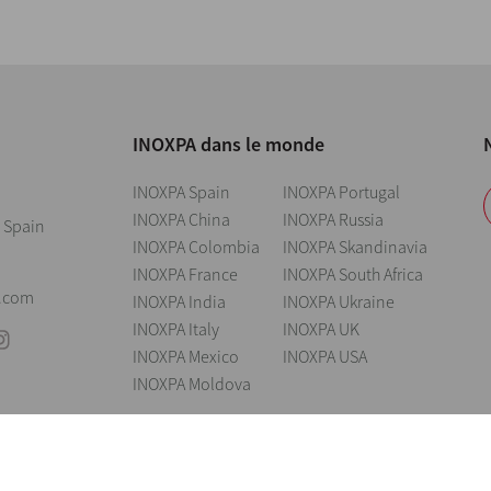
INOXPA dans le monde
INOXPA Spain
INOXPA Portugal
INOXPA China
INOXPA Russia
 Spain
INOXPA Colombia
INOXPA Skandinavia
INOXPA France
INOXPA South Africa
0
.com
INOXPA India
INOXPA Ukraine
INOXPA Italy
INOXPA UK
INOXPA Mexico
INOXPA USA
INOXPA Moldova
issement légal
Cookies
Politique de confidentialité
Information Security 