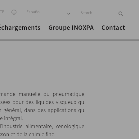
ITE
Español
échargements
Groupe INOXPA
Contact
mande manuelle ou pneumatique,
sées pour des liquides visqueux qui
n général, dans des applications qui
 intégral.
l'industrie alimentaire, œnologique,
son et de la chimie fine.