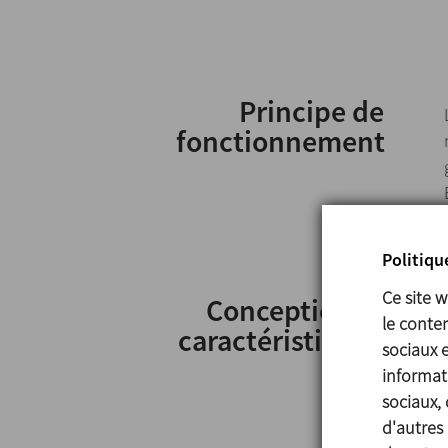
Principe de
fonctionnement
Politiqu
Ce site 
Conception et
le conten
caractéristiques
sociaux 
informati
sociaux, 
d'autres 