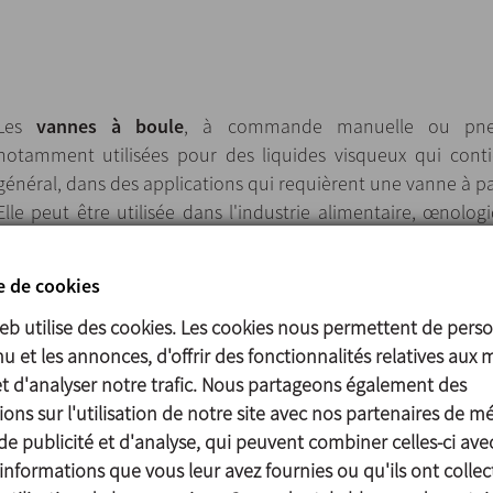
Les
vannes à boule
, à commande manuelle ou pneu
notamment utilisées pour des liquides visqueux qui conti
général, dans des applications qui requièrent une vanne à pa
Elle peut être utilisée dans l'industrie alimentaire, œnolog
de la boisson et de la chimie fine.
e de cookies
web utilise des cookies. Les cookies nous permettent de perso
Conception compacte et robuste.
u et les annonces, d'offrir des fonctionnalités relatives aux 
Disponible en taille DN 25/1" jusqu'à DN 100/4".
et d'analyser notre trafic. Nous partageons également des
Poignée à deux positions.
ons sur l'utilisation de notre site avec nos partenaires de m
Poignée et actionneurs pneumatiques ou électriques facilem
de publicité et d'analyse, qui peuvent combiner celles-ci ave
Faible perte de charge.
informations que vous leur avez fournies ou qu'ils ont collec
Latéraux compatibles avec tout type de connexion.