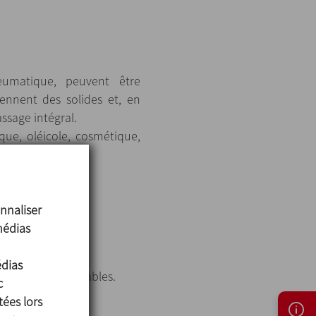
matique, peuvent être
ennent des solides et, en
ssage intégral.
ique, oléicole, cosmétique,
nnaliser
médias
édias
ent interchangeables.
c
tées lors