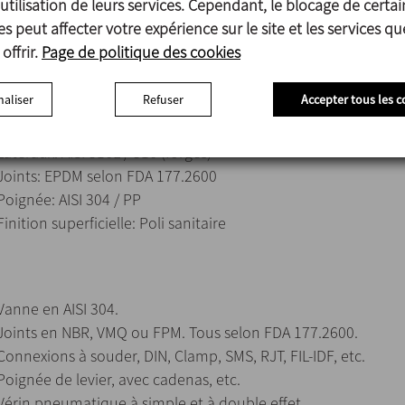
utilisation de leurs services. Cependant, le blocage de certai
Connexions standard DIN 11851.
s peut affecter votre expérience sur le site et les services q
Joints marqués qui permettent la traçabilité.
offrir.
Page de politique des cookies
aliser
Refuser
Accepter tous les c
Boule: AISI 316L / 316
Latéraux: AISI 316L / 316 (forgés)
Joints: EPDM selon FDA 177.2600
Poignée: AISI 304 / PP
Finition superficielle: Poli sanitaire
Vanne en AISI 304.
Joints en NBR, VMQ ou FPM. Tous selon FDA 177.2600.
Connexions à souder, DIN, Clamp, SMS, RJT, FIL-IDF, etc.
Poignée de levier, avec cadenas, etc.
Vérin pneumatique à simple et à double effet