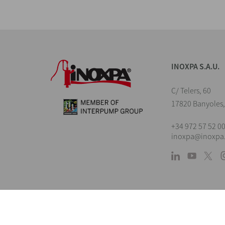
INOXPA S.A.U.
C/ Telers, 60
17820 Banyoles,
+34 972 57 52 0
inoxpa@inoxpa
Avert