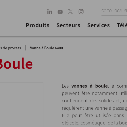
GO TO LOCAL S
Produits
Secteurs
Services
Tél
|
s de process
Vanne à Boule 6400
Boule
Les
vannes à boule
, à com
peuvent être notamment utili
contiennent des solides et, e
requièrent une vanne à passage
Elle peut être utilisée dans 
oléicole, cosmétique, de la bois