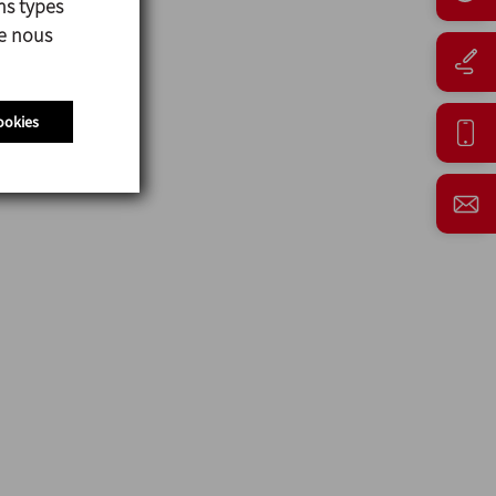
ns types
ue nous
ookies