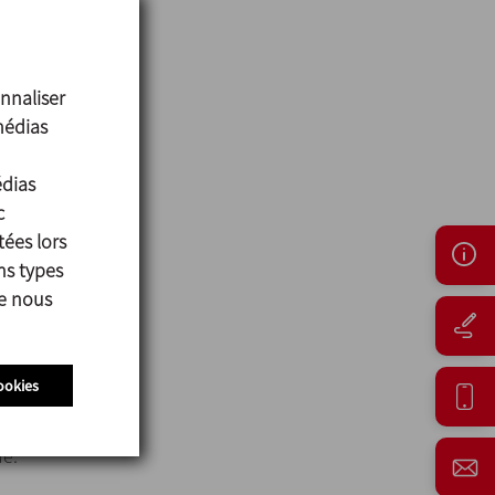
nnaliser
médias
édias
c
tées lors
ns types
ue nous
ookies
ue.