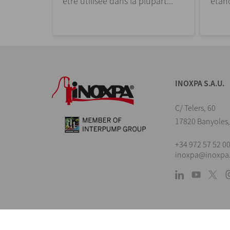
être utilisée dans la plupart...
étanc
INOXPA S.A.U.
C/ Telers, 60
17820 Banyoles,
+34 972 57 52 0
inoxpa@inoxpa