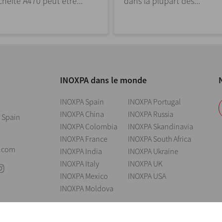
héité A470 peut être...
dans la plupart des...
INOXPA dans le monde
INOXPA Spain
INOXPA Portugal
INOXPA China
INOXPA Russia
 Spain
INOXPA Colombia
INOXPA Skandinavia
INOXPA France
INOXPA South Africa
0
.com
INOXPA India
INOXPA Ukraine
INOXPA Italy
INOXPA UK
INOXPA Mexico
INOXPA USA
INOXPA Moldova