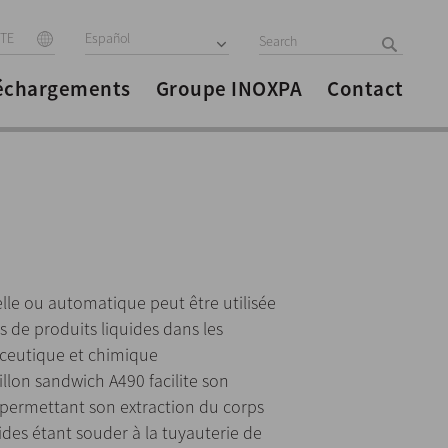
ITE
Español
échargements
Groupe INOXPA
Contact
le ou automatique peut être utilisée
s de produits liquides dans les
aceutique et chimique
llon sandwich A490 facilite son
 permettant son extraction du corps
rides étant souder à la tuyauterie de