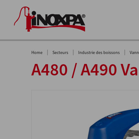
|
|
|
Home
Secteurs
Industrie des boissons
Vann
A480 / A490 V