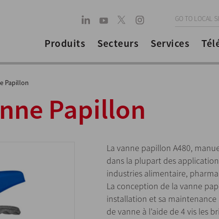
GO TO LOCAL S
Produits
Secteurs
Services
Tél
e Papillon
anne Papillon
La vanne papillon A480, manuel
dans la plupart des application
industries alimentaire, pharm
La conception de la vanne papi
installation et sa maintenance
de vanne à l’aide de 4 vis les b