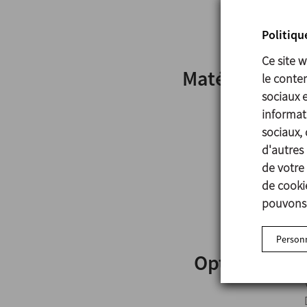
Politiqu
Ce site 
Matériels
le conten
sociaux 
informati
sociaux, 
d'autres 
de votre 
de cookie
pouvons 
Personn
Options