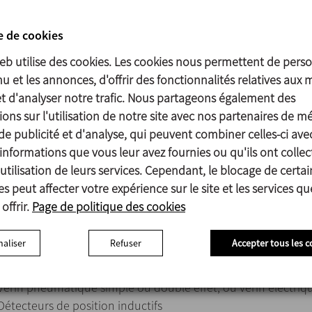
Les joints répondent aux exigences de l’USP CLASS VI.
e de cookies
web utilise des cookies. Les cookies nous permettent de perso
u et les annonces, d'offrir des fonctionnalités relatives aux 
Papillon 1.4404 (AISI 316L)
et d'analyser notre trafic. Nous partageons également des
Latéraux 1.4307 (AISI 304L) ou 1.4404 (AISI 316L)
ons sur l'utilisation de notre site avec nos partenaires de m
Autres pièces en INOX 1.4307 (AISI 304L)
de publicité et d'analyse, qui peuvent combiner celles-ci ave
Joint EPDM, HNBR, VMQ ou FPM
informations que vous leur avez fournies ou qu'ils ont collec
Finition superficielle :
utilisation de leurs services. Cependant, le blocage de certai
Interne Ra ≤ 0,8 μm
s peut affecter votre expérience sur le site et les services q
Externe Usiné
offrir.
Page de politique des cookies
aliser
Refuser
Accepter tous les c
Différents types de poignées.
Vérin pneumatique simple ou double effet, ou vérin électriq
Détecteurs de position inductifs