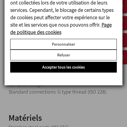
ont collectées lors de votre utilisation de leurs
When the tank is being filled, the
pressure-vacuum
services. Cependant, le blocage de certains types
valve
allows air to come out, thus avoiding excess
de cookies peut affecter votre expérience sur le
pressure inside the tank which would cause the
site et les services que nous pouvons offrir.
Page
tank to swell.
de politique des cookies
Personnaliser
Conception et
Refuser
caractéristiques
Accepter tous les cookies
Available sizes: 2" y 2 ½".
Easy disassembly.
Compact design.
Standard connections: G type thread (ISO 228).
Matériels