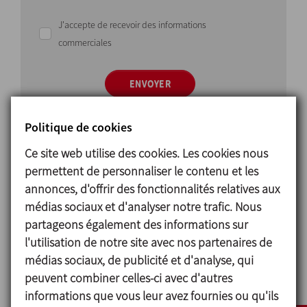
J'accepte de recevoir des informations
commerciales
ENVOYER
Politique de cookies
Ce site web utilise des cookies. Les cookies nous
permettent de personnaliser le contenu et les
annonces, d'offrir des fonctionnalités relatives aux
Principe de fonctionnement
médias sociaux et d'analyser notre trafic. Nous
partageons également des informations sur
The
pressure-vacuum valve
is designed to breathe
l'utilisation de notre site avec nos partenaires de
in while the tank is being emptied to equal the
médias sociaux, de publicité et d'analyse, qui
pressure inside and outside the tank and protect
peuvent combiner celles-ci avec d'autres
the tank from vacuum.
informations que vous leur avez fournies ou qu'ils