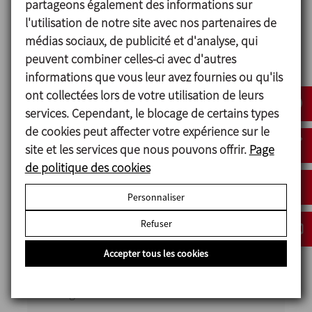
partageons également des informations sur
Caractéristiques de
l'utilisation de notre site avec nos partenaires de
médias sociaux, de publicité et d'analyse, qui
l'installation
peuvent combiner celles-ci avec d'autres
informations que vous leur avez fournies ou qu'ils
L’installation se compose de cuves de
ont collectées lors de votre utilisation de leurs
mélange et d’équipements NEP, ainsi que
services. Cependant, le blocage de certains types
de systèmes avec un haut niveau
de cookies peut affecter votre expérience sur le
d’automatisation, à commande par
site et les services que nous pouvons offrir.
Page
API Allen-Bradley, avec des exigences de
de politique des cookies
redondance particulières.
Personnaliser
Pour cette installation, des composants
fabriqués par INOXPA ont été utilisés, tels
Refuser
que des pompes centrifuges, des
Accepter tous les cookies
mélangeurs, des vannes à siège et anti-
mélange, des vannes papillon, des filtres et
des agitateurs.