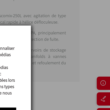
scomix-250L avec agitation de type
ical rapide à hélice défloculeuse.
471 vannes INOXPA, principalement
pe INNOVA S à détection de fuite.
nnaliser
eurs et des réservoirs de stockage
médias
ncluant deux manifolds à vannes
ge côté impulsion et refoulement du
édias
c
tées lors
ns types
ue nous