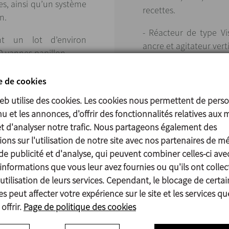
es, ainsi qu’un système
recettes.
on.
- Réacteur de type Vi
nt un lot d’environ
ancre et agitateur vert
0 vannes papillon.
- 11 manifolds avec 
 analyse fonctionnelle
e de cookies
des vannes à clapet ty
 programmation et
web utilise des cookies. Les cookies nous permettent de perso
ts et a présenté une
- Nettoyage des réact
u et les annonces, d'offrir des fonctionnalités relatives aux 
 exigences du projet.
avec système NEP i
et d'analyser notre trafic. Nous partageons également des
INNOVA N à simple siè
ons sur l'utilisation de notre site avec nos partenaires de m
NEP.
de publicité et d'analyse, qui peuvent combiner celles-ci ave
informations que vous leur avez fournies ou qu'ils ont collec
utilisation de leurs services. Cependant, le blocage de certai
s peut affecter votre expérience sur le site et les services q
offrir.
Page de politique des cookies
é en mesure d’offrir la