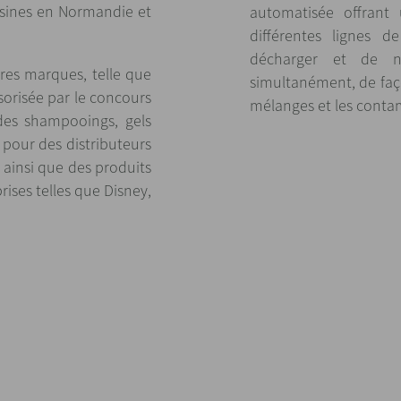
sines en Normandie et
automatisée offrant
différentes lignes d
décharger et de net
res marques, telle que
simultanément, de faç
sorisée par le concours
mélanges et les conta
 des shampooings, gels
 pour des distributeurs
, ainsi que des produits
ises telles que Disney,