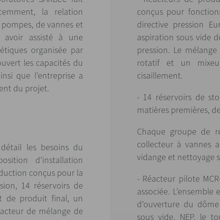
cemment, la relation
conçus pour fonction
e pompes, de vannes et
directive pression E
 avoir assisté à une
aspiration sous vide d
étiques organisée par
pression. Le mélange 
uvert les capacités du
rotatif et un mixe
nsi que l’entreprise a
cisaillement.
nt du projet.
- 14 réservoirs de s
matières premières, de 
Chaque groupe de rés
collecteur à vannes a
détail les besoins du
vidange et nettoyage s
sition d’installation
duction conçus pour la
- Réacteur pilote MCR
sion, 14 réservoirs de
associée. L’ensemble e
 de produit final, un
d’ouverture du dôme 
réacteur de mélange de
sous vide, NEP, le t