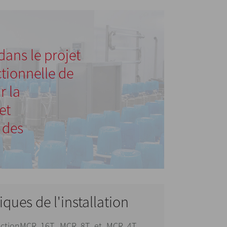
dans le projet
tionnelle de
r la
et
 des
iques de l'installation
uctionMCR 16T, MCR 8T et MCR 4T