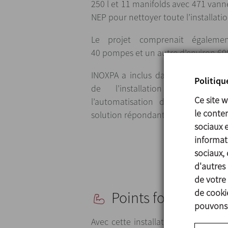
250 l et 11 manifolds avec 471 vann
NEP pour nettoyer toute l’installati
Le projet comprenait égaleme
40 pompes et un autre d’environ 60
INOXPA a inclus dans le projet une
Politiqu
de l’installation pour la
Ce site 
l’automatisation des équipemen
le conten
solution répondant à l’ensemble des
sociaux 
informati
sociaux, 
d'autres 
de votre 
de cookie
Points forts
pouvons 
Avec cette installation, INOXPA a ét