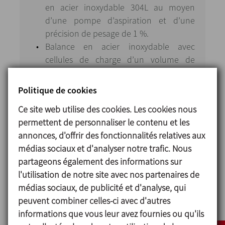
en acier inoxydable 304L au moyen
d’une pompe d’aspiration et d’une
précision de pesage de 1 %.
Balance en acier inoxydable avec
cellules de charge d’un volume de
200 kg pour le dosage de la production.
Raccordement à un point d’eau de
Politique de cookies
réseau proche pour le dosage de l’eau
Ce site web utilise des cookies. Les cookies nous
dans les lignes de production, avec
permettent de personnaliser le contenu et les
contrôle automatique du débit et de la
annonces, d'offrir des fonctionnalités relatives aux
température.
médias sociaux et d'analyser notre trafic. Nous
Automatisation complète de
partageons également des informations sur
l’installation et commande avec API et
l'utilisation de notre site avec nos partenaires de
Scada Rockwell.
médias sociaux, de publicité et d'analyse, qui
peuvent combiner celles-ci avec d'autres
informations que vous leur avez fournies ou qu'ils
Points forts