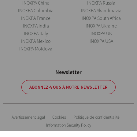
INOXPA China
INOXPA Russia
INOXPA Colombia
INOXPA Skandinavia
INOXPA France
INOXPA South Africa
INOXPA India
INOXPA Ukraine
INOXPA Italy
INOXPA UK
INOXPA Mexico
INOXPA USA
INOXPA Moldova
Newsletter
ABONNEZ-VOUS À NOTRE NEWSLETTER
Avertissement légal
Cookies
Politique de confidentialité
Information Security Policy