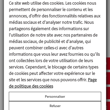
Support de roulements.
Ce site web utilise des cookies. Les cookies nous
Fixation de hélice à l'axe et de celui-ci au demi-axe
permettent de personnaliser le contenu et les
de tête à l'aide de vis allen,
annonces, d'offrir des fonctionnalités relatives aux
ou bien à l'axe d'une seule pièce dans le cas des
médias sociaux et d'analyser notre trafic. Nous
turbines à dents de scie.
partageons également des informations sur
Moteur IEC B5, 4 poles, IP55, isolation de classe F.
l'utilisation de notre site avec nos partenaires de
Puissance maximale 5,5 kW.
médias sociaux, de publicité et d'analyse, qui
Hélice marine (de type 10).
peuvent combiner celles-ci avec d'autres
informations que vous leur avez fournies ou qu'ils
ont collectées lors de votre utilisation de leurs
Matériels
services. Cependant, le blocage de certains types
de cookies peut affecter votre expérience sur le
Pièces en contact avec le produit AISI 316L.
site et les services que nous pouvons offrir.
Page
Bague d'étanchéité NBR
de politique des cookies
Support de roulements Aluminium
Bride de connexion acier AISI 316L
Personnaliser
Finition superficielle Ra ≤ 0,8 μm (excepté
Refuser
défloculeuse)