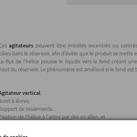
Ces
agitateurs
peuvent être installés excentrés ou centrés
pâles dans le réservoir, afin d'éviter que le produit se mette 
Le flux de l'hélice pousse le liquide vers le fond créant une
haut du réservoir. Le phénomène est amélioré si le fond est
Agitateur vertical
.
Joint à lèvres.
Support de roulements.
Fixation de l'hélice à l'arbre par des vis allen, et
del eje al cabezal mediante plato de acoplamiento rígido.
Moteur IEC B65 , 1500 tr/min, IP 55, isolement classe F.
e de cookies