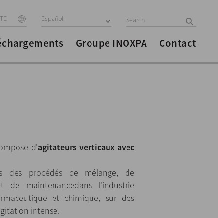
ITE
Español
échargements
Groupe INOXPA
Contact
compose d'
agitateurs verticaux avec
dans des procédés de mélange, de
et de maintenancedans l'industrie
armaceutique et chimique, sur des
gitation intense.