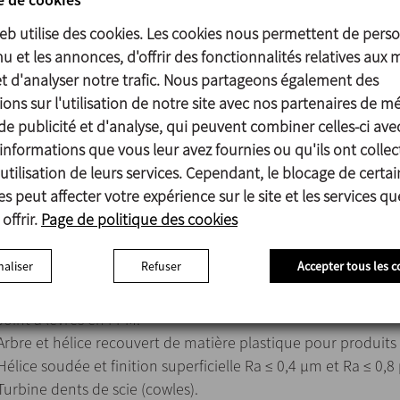
Puissance max. 75 kW.
web utilise des cookies. Les cookies nous permettent de perso
Hélice Marine (Type 10).
u et les annonces, d'offrir des fonctionnalités relatives aux 
et d'analyser notre trafic. Nous partageons également des
ons sur l'utilisation de notre site avec nos partenaires de m
Pièces en contact avec le produit: AISI 316
de publicité et d'analyse, qui peuvent combiner celles-ci ave
Joint à lèvres: NBR
informations que vous leur avez fournies ou qu'ils ont collec
Linterna: Aluminio
utilisation de leurs services. Cependant, le blocage de certai
Support de roulements: GG-15
s peut affecter votre expérience sur le site et les services q
Finition superficielle: Ra ≤ 1,6 µm
offrir.
Page de politique des cookies
aliser
Refuser
Accepter tous les c
Etanchéité par double garniture mécanique/réfrigérée.
Joint à lèvres en FPM.
Arbre et hélice recouvert de matière plastique pour produits 
Hélice soudée et finition superficielle Ra ≤ 0,4 µm et Ra ≤ 0,8
Turbine dents de scie (cowles).