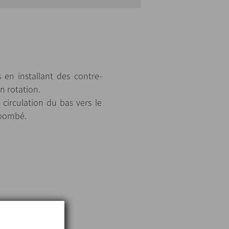
 en installant des contre-
en rotation.
 circulation du bas vers le
 bombé.