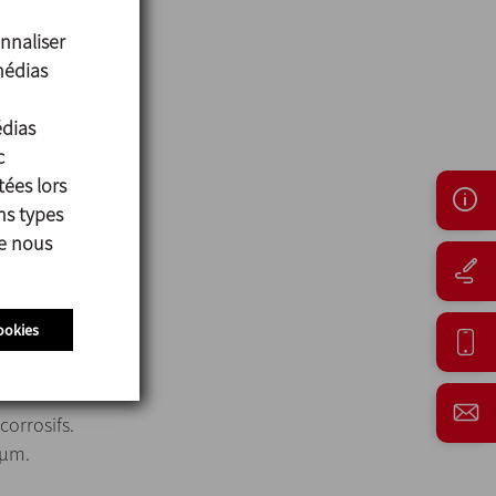
nnaliser
médias
édias
c
tées lors
ns types
ue nous
ookies
corrosifs.
 µm.