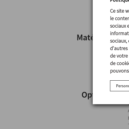
Ce site 
le conten
sociaux 
informati
Matériels
sociaux, 
d'autres 
de votre 
de cookie
pouvons 
Personn
Options