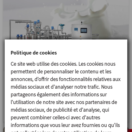
Politique de cookies
Ce site web utilise des cookies. Les cookies nous
permettent de personnaliser le contenu et les
annonces, d'offrir des fonctionnalités relatives aux
Ligne de production de produits laitiers
médias sociaux et d'analyser notre trafic. Nous
Conception, fabrication, installation et mise en
partageons également des informations sur
service d’une ligne complète de production de lait,
l'utilisation de notre site avec nos partenaires de
de yaourts et d’autres produits laitiers au...
médias sociaux, de publicité et d'analyse, qui
peuvent combiner celles-ci avec d'autres
informations que vous leur avez fournies ou qu'ils