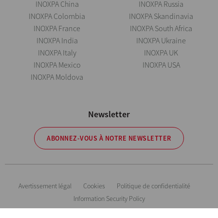
INOXPA China
INOXPA Russia
INOXPA Colombia
INOXPA Skandinavia
INOXPA France
INOXPA South Africa
INOXPA India
INOXPA Ukraine
INOXPA Italy
INOXPA UK
INOXPA Mexico
INOXPA USA
INOXPA Moldova
Newsletter
ABONNEZ-VOUS À NOTRE NEWSLETTER
Avertissement légal
Cookies
Politique de confidentialité
Information Security Policy