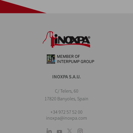
INOXPA S.A.U.
C/ Telers, 60
17820 Banyoles, Spain
+34 972 57 52 00
inoxpa@inoxpa.com