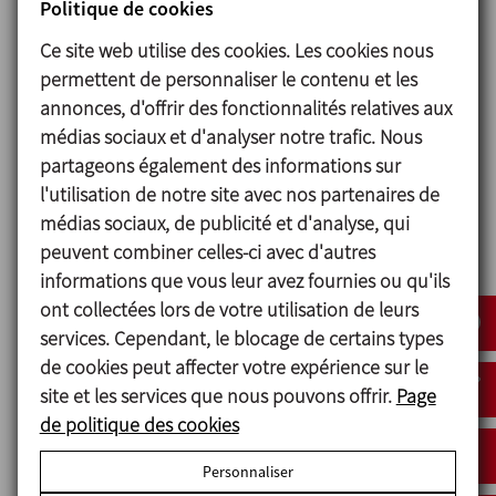
Politique de cookies
qui est alimenté en liquide par pompage, en
Ce site web utilise des cookies. Les cookies nous
maintenant un niveau constant au moyen d’une
permettent de personnaliser le contenu et les
cellule de charge et d’une vanne modulante. À
annonces, d'offrir des fonctionnalités relatives aux
son tour, cette partie liquide est extraite à l’aide
médias sociaux et d'analyser notre trafic. Nous
d’une autre pompe qui s’ajuste à un débit
partageons également des informations sur
prédéterminé.
l'utilisation de notre site avec nos partenaires de
Afin de faciliter le mélange du produit, la partie
médias sociaux, de publicité et d'analyse, qui
liquide est préchauffée avant d’atteindre
peuvent combiner celles-ci avec d'autres
l’équipement de mélange et à la sortie de
informations que vous leur avez fournies ou qu'ils
l’équipement, le mélange résultant est à nouveau
ont collectées lors de votre utilisation de leurs
refroidi pour réduire la perte de propriétés du
services. Cependant, le blocage de certains types
produit.
de cookies peut affecter votre expérience sur le
site et les services que nous pouvons offrir.
Page
Les solides sont incorporés sous vide dans le
de politique des cookies
mélangeur au moyen d’un déchargeur de big-
bags avec contrôle du poids pour ajuster la
Personnaliser